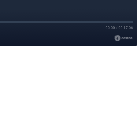
00:00
/
00:17:06