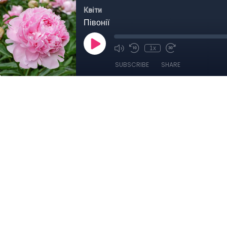
Квіти
Півонії
1x
SUBSCRIBE
SHARE