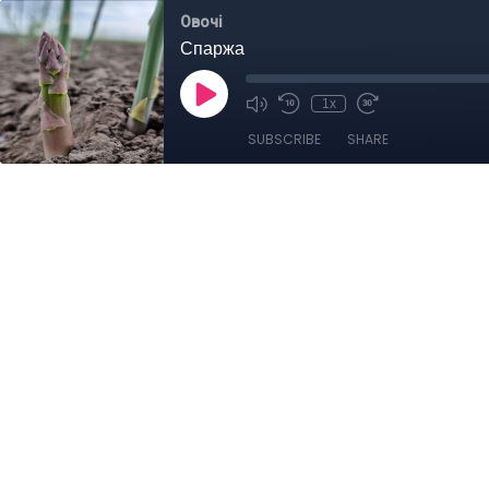
Овочі
Спаржа
1x
SUBSCRIBE
SHARE