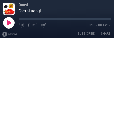
Овочі
Гострі перці
1x
00:00
/
00:14:52
SUBSCRIBE
SHARE