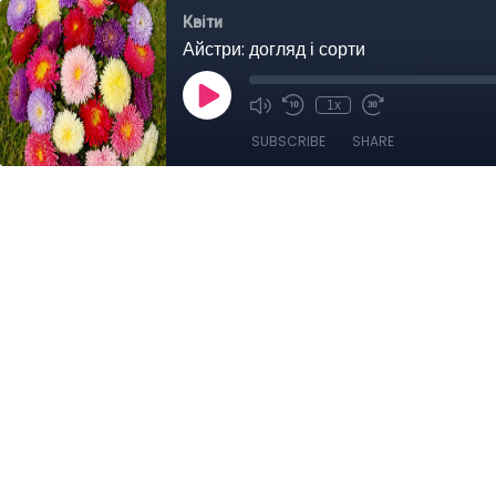
Квіти
Айстри: догляд і сорти
1x
SUBSCRIBE
SHARE