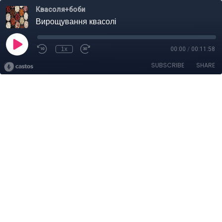
Квасоля+боби
Вирощування квасолі
1x
00:00
/
00:11:58
SUBSCRIBE
SHARE