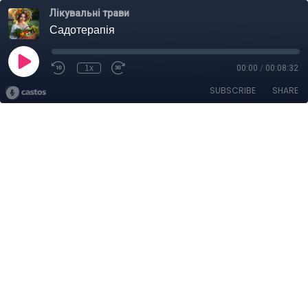
Лікувальні трави
Садотерапія
1x
00:00
/
00:08:32
SUBSCRIBE
SHARE