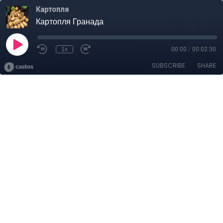
Картопля
Картопля Гранада
1x
00:00
/
00:02:30
SUBSCRIBE
SHARE