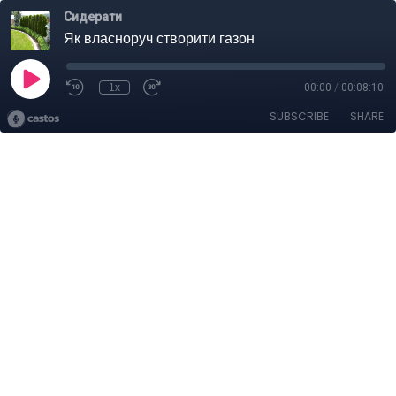
Сидерати
Як власноруч створити газон
1x
00:00
/
00:08:10
SUBSCRIBE
SHARE