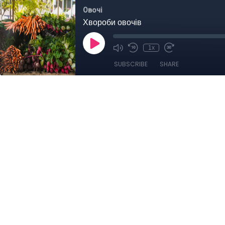
Овочі
Хвороби овочів
1x
SUBSCRIBE
SHARE