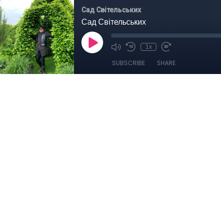
Сад Світельських
Сад Світельських
1x
SUBSCRIBE
SHARE