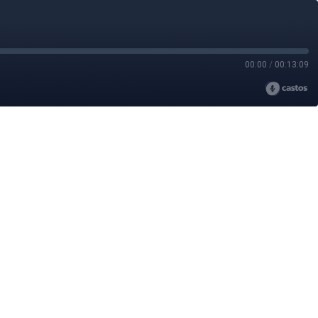
00:00
/
00:13:09